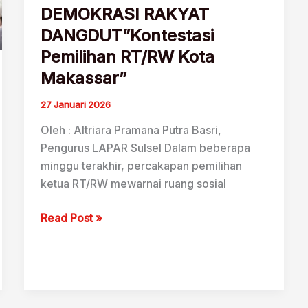
DEMOKRASI RAKYAT
DANGDUT”Kontestasi
Pemilihan RT/RW Kota
Makassar”
27 Januari 2026
Oleh : Altriara Pramana Putra Basri,
Pengurus LAPAR Sulsel Dalam beberapa
minggu terakhir, percakapan pemilihan
ketua RT/RW mewarnai ruang sosial
DEMOKRASI
Read Post »
RAKYAT
DANGDUT”Kontestasi
Pemilihan
RT/RW
Kota