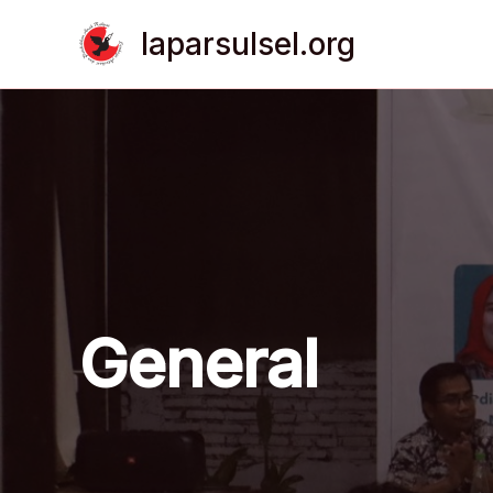
Lewati
laparsulsel.org
ke
konten
General